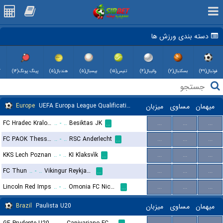
دسته بندی ورزش ها
فوتبال(۴۹)
بسکتبال(۲)
والیبال(۴)
تنیس(۱۵)
بیسبال(۵)
هندبال(۵)
پینگ پونگ(۱۴)
)
Europe
UEFA Europa League Qualification
میزبان
مساوی
میهمان
FC Hradec Kralove
..
-
..
Besiktas JK
...
...
...
...
FC PAOK Thessaloniki
..
-
..
RSC Anderlecht
...
...
...
...
KKS Lech Poznan
..
-
..
KI Klaksvík
...
...
...
...
FC Thun
..
-
..
Vikingur Reykjavik
...
...
...
...
Lincoln Red Imps
..
-
..
Omonia FC Nicosia
...
...
...
...
Brazil
Paulista U20
میزبان
مساوی
میهمان