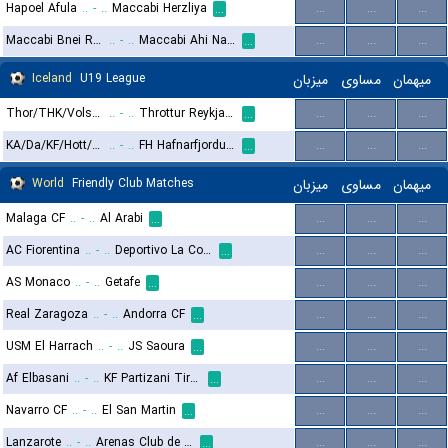
Hapoel Afula
..
-
..
Maccabi Herzliya
...
...
...
...
Maccabi Bnei Raina
..
-
..
Maccabi Ahi Nazareth FC
...
...
...
...
Iceland
U19 League
میزبان
مساوی
میهمان
Thor/THK/Volsungur U19
..
-
..
Throttur Reykjavik U19
...
...
...
...
KA/Da/KF/Hott/Ham U19
..
-
..
FH Hafnarfjordur U19
...
...
...
...
World
Friendly Club Matches
میزبان
مساوی
میهمان
Malaga CF
..
-
..
Al Arabi
...
...
...
...
AC Fiorentina
..
-
..
Deportivo La Coruna
...
...
...
...
AS Monaco
..
-
..
Getafe
...
...
...
...
Real Zaragoza
..
-
..
Andorra CF
...
...
...
...
USM El Harrach
..
-
..
JS Saoura
...
...
...
...
Af Elbasani
..
-
..
KF Partizani Tirana
...
...
...
...
Navarro CF
..
-
..
El San Martin
...
...
...
...
Lanzarote
..
-
..
Arenas Club de Getxo
...
...
...
...