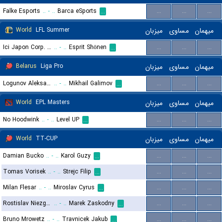
Falke Esports
..
-
..
Barca eSports
...
...
...
...
World
LFL Summer
میزبان
مساوی
میهمان
Ici Japon Corp. Esport
..
-
..
Esprit Shōnen
...
...
...
...
Belarus
Liga Pro
میزبان
مساوی
میهمان
Logunov Aleksandr Petrovich
..
-
..
Mikhail Galimov
...
...
...
...
World
EPL Masters
میزبان
مساوی
میهمان
No Hoodwink
..
-
..
Level UP
...
...
...
...
World
TT-CUP
میزبان
مساوی
میهمان
Damian Bucko
..
-
..
Karol Guzy
...
...
...
...
Tomas Vorisek
..
-
..
Strejc Filip
...
...
...
...
Milan Flesar
..
-
..
Miroslav Cyrus
...
...
...
...
Rostislav Niezgoda
..
-
..
Marek Zaskodny
...
...
...
...
Bruno Mrowetz
..
-
..
Travnicek Jakub
...
...
...
...