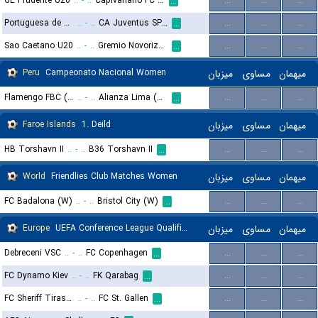
GE Prudente U20
..
-
..
Capivariano FC U20
...
...
...
...
Portuguesa de Desportos U20
..
-
..
CA Juventus SP U20
...
...
...
...
Sao Caetano U20
..
-
..
Gremio Novorizontino U20
...
...
...
...
Peru
Campeonato Nacional Women
میزبان
مساوی
میهمان
Flamengo FBC (W)
..
-
..
Alianza Lima (W)
...
...
...
...
Faroe Islands
1. Deild
میزبان
مساوی
میهمان
HB Torshavn II
..
-
..
B36 Torshavn II
...
...
...
...
World
Friendlies Club Matches Women
میزبان
مساوی
میهمان
FC Badalona (W)
..
-
..
Bristol City (W)
...
...
...
...
Europe
UEFA Conference League Qualification
میزبان
مساوی
میهمان
Debreceni VSC
..
-
..
FC Copenhagen
...
...
...
...
FC Dynamo Kiev
..
-
..
FK Qarabag
...
...
...
...
FC Sheriff Tiraspol
..
-
..
FC St. Gallen
...
...
...
...