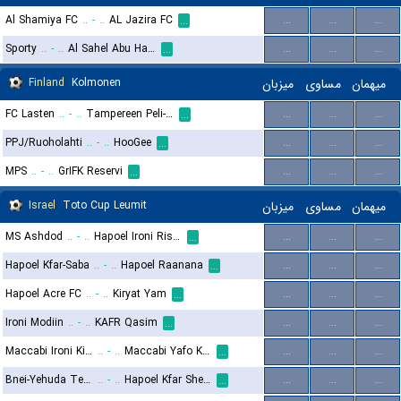
Al Shamiya FC
..
-
..
AL Jazira FC
...
...
...
...
Sporty
..
-
..
Al Sahel Abu Halifa
...
...
...
...
Finland
Kolmonen
میزبان
مساوی
میهمان
FC Lasten
..
-
..
Tampereen Peli-Toverit
...
...
...
...
PPJ/Ruoholahti
..
-
..
HooGee
...
...
...
...
MPS
..
-
..
GrIFK Reservi
...
...
...
...
Israel
Toto Cup Leumit
میزبان
مساوی
میهمان
MS Ashdod
..
-
..
Hapoel Ironi Rishon Lezion
...
...
...
...
Hapoel Kfar-Saba
..
-
..
Hapoel Raanana
...
...
...
...
Hapoel Acre FC
..
-
..
Kiryat Yam
...
...
...
...
Ironi Modiin
..
-
..
KAFR Qasim
...
...
...
...
Maccabi Ironi Kiryat Gat
..
-
..
Maccabi Yafo Kabilyo
...
...
...
...
Bnei-Yehuda Tel-Aviv
..
-
..
Hapoel Kfar Shelem
...
...
...
...