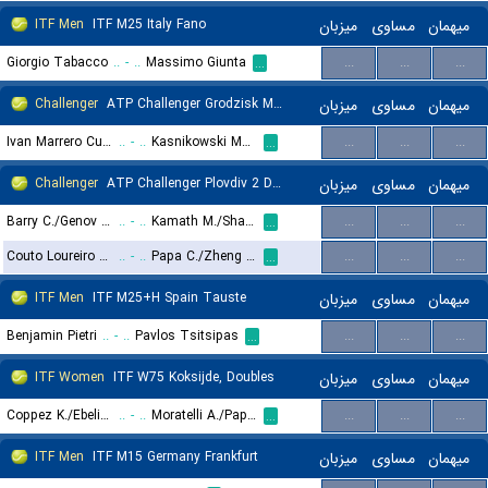
ITF Men
ITF M25 Italy Fano
میزبان
مساوی
میهمان
Giorgio Tabacco
..
-
..
Massimo Giunta
...
...
...
...
Challenger
ATP Challenger Grodzisk Mazowiecki, Main Draw
میزبان
مساوی
میهمان
Ivan Marrero Curbelo
..
-
..
Kasnikowski Maks
...
...
...
...
Challenger
ATP Challenger Plovdiv 2 Doubles
میزبان
مساوی
میهمان
Barry C./Genov A.
..
-
..
Kamath M./Sharma A.
...
...
...
...
Couto Loureiro J.V./Ribeiro E.
..
-
..
Papa C./Zheng B.
...
...
...
...
ITF Men
ITF M25+H Spain Tauste
میزبان
مساوی
میهمان
Benjamin Pietri
..
-
..
Pavlos Tsitsipas
...
...
...
...
ITF Women
ITF W75 Koksijde, Doubles
میزبان
مساوی
میهمان
Coppez K./Ebeling Koning L.
..
-
..
Moratelli A./Papamichail D.
...
...
...
...
ITF Men
ITF M15 Germany Frankfurt
میزبان
مساوی
میهمان