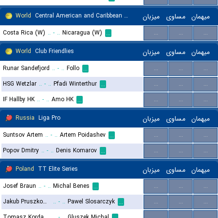
World
Central American and Caribbean Games Women
میزبان
مساوی
میهمان
Costa Rica (W)
..
-
..
Nicaragua (W)
...
...
...
...
World
Club Friendlies
میزبان
مساوی
میهمان
Runar Sandefjord
..
-
..
Follo
...
...
...
...
HSG Wetzlar
..
-
..
Pfadi Winterthur
...
...
...
...
IF Hallby HK
..
-
..
Amo HK
...
...
...
...
Russia
Liga Pro
میزبان
مساوی
میهمان
Suntsov Artem
..
-
..
Artem Poidashev
...
...
...
...
Popov Dmitry
..
-
..
Denis Komarov
...
...
...
...
Poland
TT Elite Series
میزبان
مساوی
میهمان
Josef Braun
..
-
..
Michal Benes
...
...
...
...
Jakub Pruszkowski
..
-
..
Pawel Slosarczyk
...
...
...
...
Tomasz Kordaszewski
..
-
..
Gluszek Michal
...
...
...
...