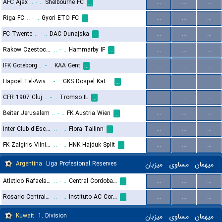
AFC Ajax
..
-
..
Shelbourne FC
...
...
...
...
Riga FC
..
-
..
Gyori ETO FC
...
...
...
...
FC Twente
..
-
..
DAC Dunajska
...
...
...
...
Rakow Czestochowa
..
-
..
Hammarby IF
...
...
...
...
IFK Goteborg
..
-
..
KAA Gent
...
...
...
...
Hapoel Tel-Aviv
..
-
..
GKS Dospel Katowice
...
...
...
...
CFR 1907 Cluj
..
-
..
Tromso IL
...
...
...
...
Beitar Jerusalem
..
-
..
FK Austria Wien
...
...
...
...
Inter Club d'Escaldes
..
-
..
Flora Tallinn
...
...
...
...
FK Zalgiris Vilnius
..
-
..
HNK Hajduk Split
...
...
...
...
Argentina
Liga Profesional Reserves
میزبان
مساوی
میهمان
Atletico Rafaela Reserves
..
-
..
Central Cordoba Reserves
...
...
...
...
Rosario Central Reserves
..
-
..
Instituto AC Cordoba Reserves
...
...
...
...
Kuwait
1. Division
میزبان
مساوی
میهمان