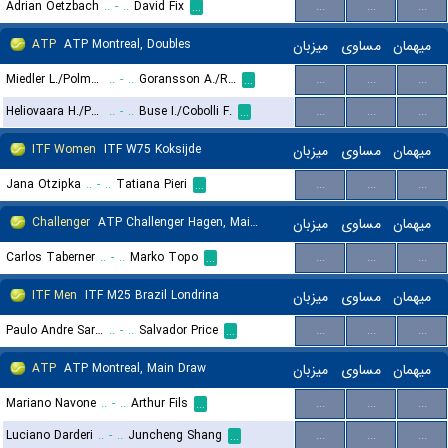
Adrian Oetzbach
..
-
..
David Fix
...
...
...
...
ATP
ATP Montreal, Doubles
میزبان
مساوی
میهمان
Miedler L./Polmans M.
..
-
..
Goransson A./Ruud C.
...
...
...
...
Heliovaara H./Patten H.
..
-
..
Buse I./Cobolli F.
...
...
...
...
ITF Women
ITF W75 Koksijde
میزبان
مساوی
میهمان
Jana Otzipka
..
-
..
Tatiana Pieri
...
...
...
...
Challenger
ATP Challenger Hagen, Main Draw
میزبان
مساوی
میهمان
Carlos Taberner
..
-
..
Marko Topo
...
...
...
...
ITF Men
ITF M25 Brazil Londrina
میزبان
مساوی
میهمان
Paulo Andre Saraiva Dos Santos
..
-
..
Salvador Price
...
...
...
...
ATP
ATP Montreal, Main Draw
میزبان
مساوی
میهمان
Mariano Navone
..
-
..
Arthur Fils
...
...
...
...
Luciano Darderi
..
-
..
Juncheng Shang
...
...
...
...