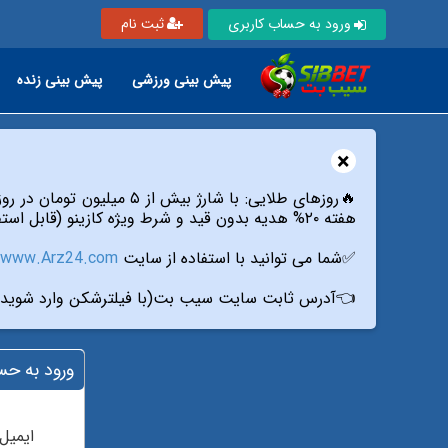
ثبت نام
ورود به حساب کاربری
پیش بینی زنده
پیش بینی ورزشی
×
🔥روزهای طلایی: با شارژ بیش از ۵ میلیون تومان در روزهای دوشنبه،پنج شنبه و جمعه از طریق تمام درگاه های سایت،
هفته ۲۰% هدیه بدون قید و شرط ویژه کازینو (قابل استفاده فقط در بازی انفجار۱،انفجار۲،انفجار رویال و پوپ) از سیب بت دریافت کنید.
www.Arz24.com
✅شما می توانید با استفاده از سایت
آدرس ثابت سایت سیب بت(با فیلترشکن وارد شوید):
ساب کاربری
ایمیل