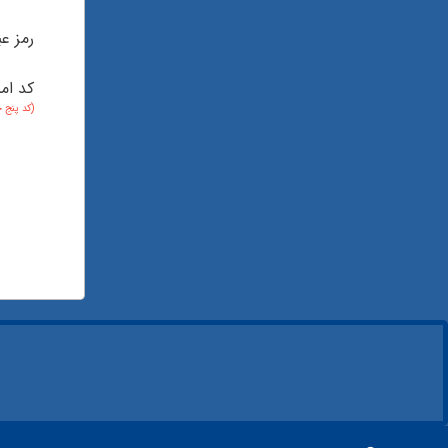
رمز عب
کد ام
(کد پنج 