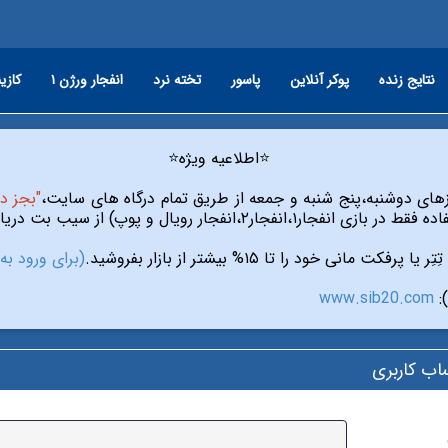
نلاین
انفجار ورژن ۱
تخته نرد
پاسور
پوکر آنلاین
نتایج زنده
⭐️اطلاعیه ویژه⭐️
آی پی"
سایت ارز۲۴ کلیک کنید)
تِتِر یا پرفکت مانی خود را تا ۱۵% بیشتر از بازار بفروشید.
www.sib20.com

ورود به ح